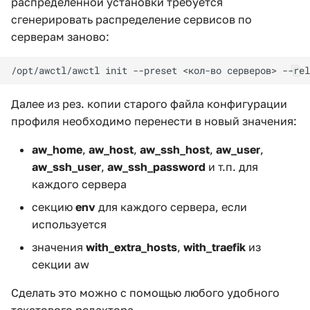
распределенной установки требуется
сгенерировать распределение сервисов по
серверам заново:
Далее из рез. копии старого файла конфигурации
профиля необходимо перенести в новый значения:
aw_home
,
aw_host
,
aw_ssh_host
,
aw_user
,
aw_ssh_user
,
aw_ssh_password
и т.п. для
каждого сервера
секцию
env
для каждого сервера, если
используется
значения
with_extra_hosts
,
with_traefik
из
секции aw
Сделать это можно с помощью любого удобного