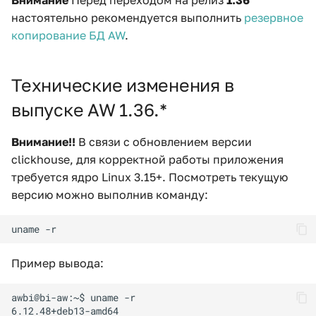
Внимание
Перед переходом на релиз
1.36
обновление
и
настоятельно рекомендуется выполнить
резервное
конфигурационного
копирование БД AW
.
я
файла профиля
п
Обновление
Технические изменения в
о
конфигурации профиля
выпуске AW 1.36.*
AW
и
с
Ручное обновление
Внимание!!
В связи с обновлением версии
конфигурационного
clickhouse, для корректной работы приложения
к
файла профиля
требуется ядро Linux 3.15+. Посмотреть текущую
а
версию можно выполнив команду:
Подготовка нового
конфигурационного
файла профиля
Пример вывода:
Обновление AW