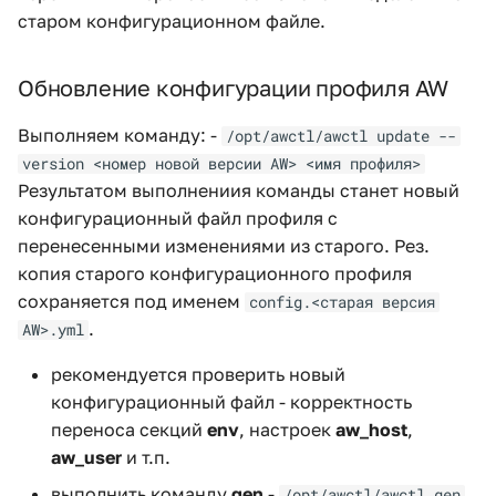
старом конфигурационном файле.
Обновление конфигурации профиля AW
Выполняем команду: -
/opt/awctl/awctl update --
version <номер новой версии AW> <имя профиля>
Результатом выполнениия команды станет новый
конфигурационный файл профиля с
перенесенными изменениями из старого. Рез.
копия старого конфигурационного профиля
сохраняется под именем
config.<старая версия
.
AW>.yml
рекомендуется проверить новый
конфигурационный файл - корректность
переноса секций
env
, настроек
aw_host
,
aw_user
и т.п.
выполнить команду
gen
-
/opt/awctl/awctl gen