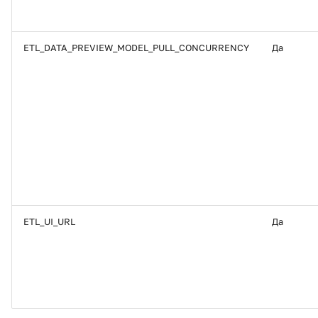
ETL_DATA_PREVIEW_MODEL_PULL_CONCURRENCY
Да
ETL_UI_URL
Да