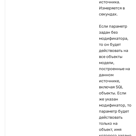
Документация
источника.
и
Измеряется в
Мониторинг AW
Запросы к web-сервис
секундах.
я
API
Перенос AW
п
Если параметр
задан без
о
Обновление AW
модификатора,
то он будет
и
действовать на
Утилита автоматизации
все объекты
с
установки
модели,
построенные на
к
данном
Конфигурация
а
источнике,
включая SQL
объекты. Если
же указан
модификатор, то
параметр будет
действовать
только на
объект, имя
которого задано